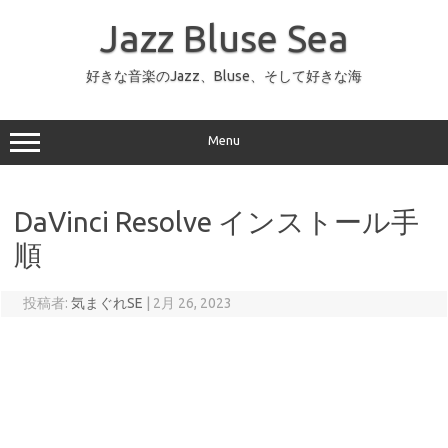
コ
ン
Jazz Bluse Sea
テ
ン
ツ
へ
好きな音楽のJazz、Bluse、そして好きな海
ス
キ
ッ
プ
Menu
DaVinci Resolve インストール手
順
投稿者:
気まぐれSE
|
2月 26, 2023